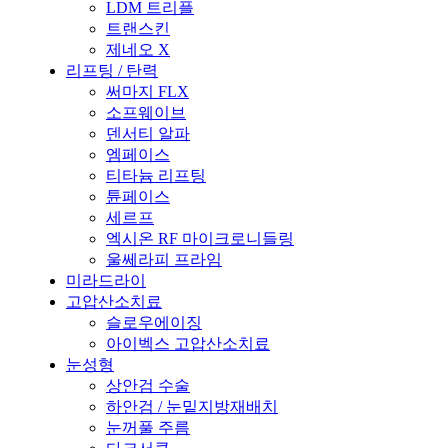
LDM 트리플
트랜스킨
제네오 X
리프팅 / 탄력
써마지 FLX
소프웨이브
덴서티 알파
엠페이스
티타늄 리프팅
튠페이스
세르프
엑시온 RF 마이크로니들링
울쎄라피 프라임
미라드라이
고압산소치료
슬로우에이징
아이벡스 고압산소치료
눈성형
상안검 수술
하안검 / 눈밑지방재배치
눈꺼풀 주름