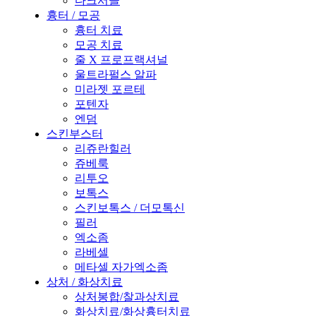
다크서클
흉터 / 모공
흉터 치료
모공 치료
줄 X 프로프랙셔널
울트라펄스 알파
미라젯 포르테
포텐자
엔덤
스킨부스터
리쥬란힐러
쥬베룩
리투오
보톡스
스킨보톡스 / 더모톡신
필러
엑소좀
라베셀
메타셀 자가엑소좀
상처 / 화상치료
상처봉합/찰과상치료
화상치료/화상흉터치료