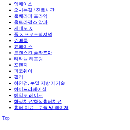
엠페이스
오시는길 / 진료시간
울쎄라피 프라임
울트라펄스 알파
제네오 X
줄 X 프로프랙셔널
쥬베룩
튠페이스
트랜스킨 플라즈마
티타늄 리프팅
포텐자
피코웨이
필러
하안검, 눈밑 지방 제거술
하이드라페이셜
헤일로 레이저
화상치료/화상흉터치료
흉터 치료 – 수술 및 레이저
Top