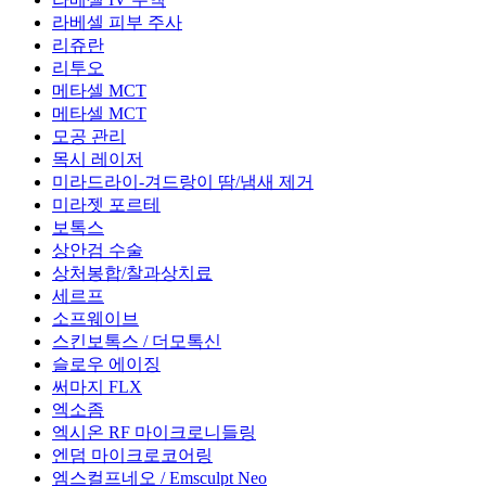
라베셀 피부 주사
리쥬란
리투오
메타셀 MCT
메타셀 MCT
모공 관리
목시 레이저
미라드라이-겨드랑이 땀/냄새 제거
미라젯 포르테
보톡스
상안검 수술
상처봉합/찰과상치료
세르프
소프웨이브
스킨보톡스 / 더모톡신
슬로우 에이징
써마지 FLX
엑소좀
엑시온 RF 마이크로니들링
엔덤 마이크로코어링
엠스컬프네오 / Emsculpt Neo