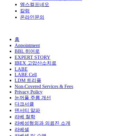
엠스컬프네오
칼럼
온라인문의
홈
Appointment
BBL 히어로
EXPERT STORY
IBEX 고압산소치료
LABE
LABE Cell
LDM 트리플
Non-Covered Services & Fees
Privacy Policy
눈꺼풀 주름 개선
다크서클
덴서티 알파
라베 철학
라베성형외과 의료진 소개
라베셀
라베셀 IV 수액