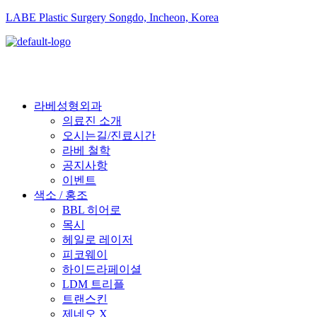
LABE Plastic Surgery Songdo, Incheon, Korea
라베성형외과
의료진 소개
오시는길/진료시간
라베 철학
공지사항
이벤트
색소 / 홍조
BBL 히어로
목시
헤일로 레이저
피코웨이
하이드라페이셜
LDM 트리플
트랜스킨
제네오 X