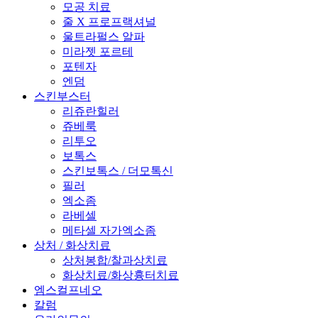
모공 치료
줄 X 프로프랙셔널
울트라펄스 알파
미라젯 포르테
포텐자
엔덤
스킨부스터
리쥬란힐러
쥬베룩
리투오
보톡스
스킨보톡스 / 더모톡신
필러
엑소좀
라베셀
메타셀 자가엑소좀
상처 / 화상치료
상처봉합/찰과상치료
화상치료/화상흉터치료
엠스컬프네오
칼럼