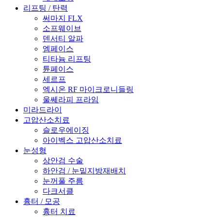
리프팅 / 탄력
써마지 FLX
소프웨이브
덴서티 알파
엠페이스
티타늄 리프팅
튠페이스
세르프
엑시온 RF 마이크로니들링
울쎄라피 프라임
미라드라이
고압산소치료
슬로우에이징
아이벡스 고압산소치료
눈성형
상안검 수술
하안검 / 눈밑지방재배치
눈꺼풀 주름
다크서클
흉터 / 모공
흉터 치료