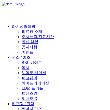
라베성형외과
의료진 소개
오시는길/진료시간
라베 철학
공지사항
이벤트
색소 / 홍조
BBL 히어로
목시
헤일로 레이저
피코웨이
하이드라페이셜
LDM 트리플
트랜스킨
제네오 X
리프팅 / 탄력
써마지 FLX