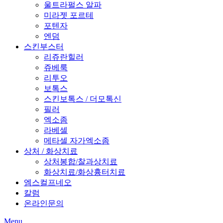
울트라펄스 알파
미라젯 포르테
포텐자
엔덤
스킨부스터
리쥬란힐러
쥬베룩
리투오
보톡스
스킨보톡스 / 더모톡신
필러
엑소좀
라베셀
메타셀 자가엑소좀
상처 / 화상치료
상처봉합/찰과상치료
화상치료/화상흉터치료
엠스컬프네오
칼럼
온라인문의
Menu