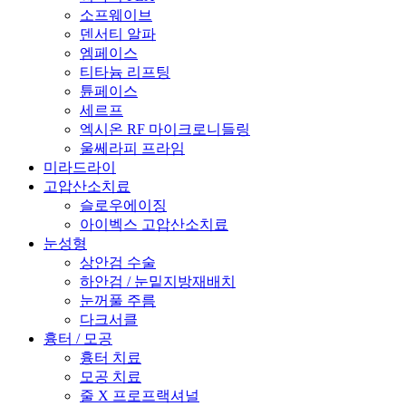
소프웨이브
덴서티 알파
엠페이스
티타늄 리프팅
튠페이스
세르프
엑시온 RF 마이크로니들링
울쎄라피 프라임
미라드라이
고압산소치료
슬로우에이징
아이벡스 고압산소치료
눈성형
상안검 수술
하안검 / 눈밑지방재배치
눈꺼풀 주름
다크서클
흉터 / 모공
흉터 치료
모공 치료
줄 X 프로프랙셔널