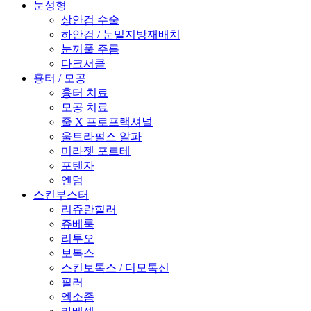
눈성형
상안검 수술
하안검 / 눈밑지방재배치
눈꺼풀 주름
다크서클
흉터 / 모공
흉터 치료
모공 치료
줄 X 프로프랙셔널
울트라펄스 알파
미라젯 포르테
포텐자
엔덤
스킨부스터
리쥬란힐러
쥬베룩
리투오
보톡스
스킨보톡스 / 더모톡신
필러
엑소좀