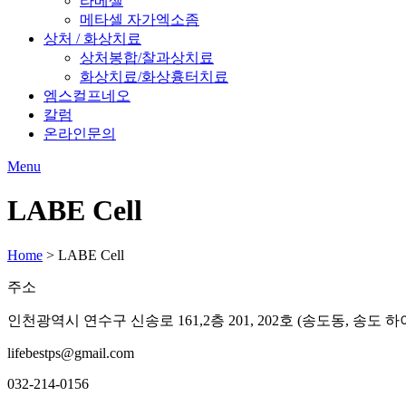
라베셀
메타셀 자가엑소좀
상처 / 화상치료
상처봉합/찰과상치료
화상치료/화상흉터치료
엠스컬프네오
칼럼
온라인문의
Menu
LABE Cell
Home
>
LABE Cell
주소
인천광역시 연수구 신송로 161,2층 201, 202호 (송도동, 송도 하
lifebestps@gmail.com
032-214-0156