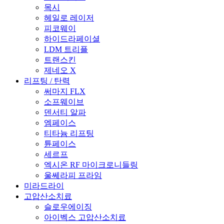
목시
헤일로 레이저
피코웨이
하이드라페이셜
LDM 트리플
트랜스킨
제네오 X
리프팅 / 탄력
써마지 FLX
소프웨이브
덴서티 알파
엠페이스
티타늄 리프팅
튠페이스
세르프
엑시온 RF 마이크로니들링
울쎄라피 프라임
미라드라이
고압산소치료
슬로우에이징
아이벡스 고압산소치료