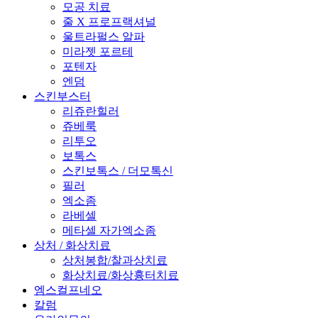
모공 치료
줄 X 프로프랙셔널
울트라펄스 알파
미라젯 포르테
포텐자
엔덤
스킨부스터
리쥬란힐러
쥬베룩
리투오
보톡스
스킨보톡스 / 더모톡신
필러
엑소좀
라베셀
메타셀 자가엑소좀
상처 / 화상치료
상처봉합/찰과상치료
화상치료/화상흉터치료
엠스컬프네오
칼럼