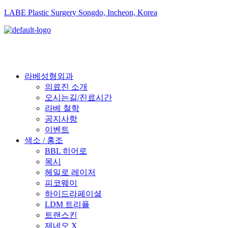
LABE Plastic Surgery Songdo, Incheon, Korea
라베성형외과
의료진 소개
오시는길/진료시간
라베 철학
공지사항
이벤트
색소 / 홍조
BBL 히어로
목시
헤일로 레이저
피코웨이
하이드라페이셜
LDM 트리플
트랜스킨
제네오 X