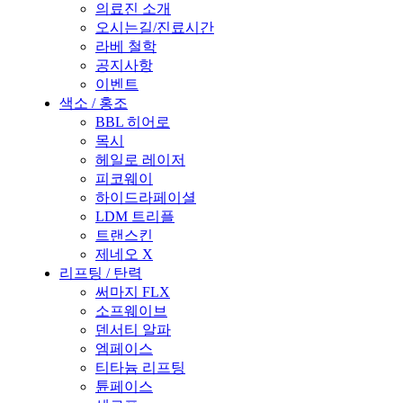
의료진 소개
오시는길/진료시간
라베 철학
공지사항
이벤트
색소 / 홍조
BBL 히어로
목시
헤일로 레이저
피코웨이
하이드라페이셜
LDM 트리플
트랜스킨
제네오 X
리프팅 / 탄력
써마지 FLX
소프웨이브
덴서티 알파
엠페이스
티타늄 리프팅
튠페이스