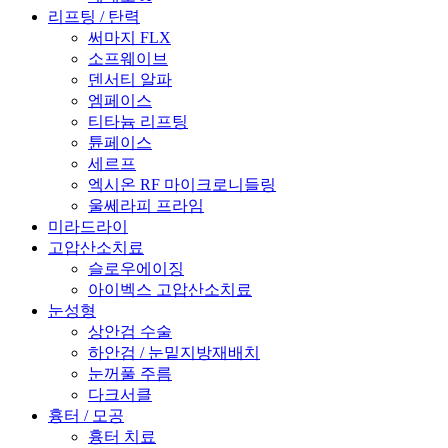
리프팅 / 탄력
써마지 FLX
소프웨이브
덴서티 알파
엠페이스
티타늄 리프팅
튠페이스
세르프
엑시온 RF 마이크로니들링
울쎄라피 프라임
미라드라이
고압산소치료
슬로우에이징
아이벡스 고압산소치료
눈성형
상안검 수술
하안검 / 눈밑지방재배치
눈꺼풀 주름
다크서클
흉터 / 모공
흉터 치료