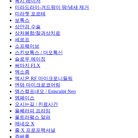
목시 레이저
미라드라이-겨드랑이 땀/냄새 제거
미라젯 포르테
보톡스
상안검 수술
상처봉합/찰과상치료
세르프
소프웨이브
스킨보톡스 / 더모톡신
슬로우 에이징
써마지 FLX
엑소좀
엑시온 RF 마이크로니들링
엔덤 마이크로코어링
엠스컬프네오 / Emsculpt Neo
엠페이스
오시는길 / 진료시간
울쎄라피 프라임
울트라펄스 알파
제네오 X
줄 X 프로프랙셔널
쥬베룩