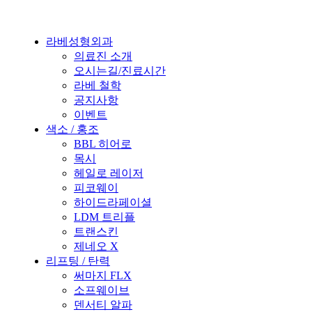
라베성형외과
의료진 소개
오시는길/진료시간
라베 철학
공지사항
이벤트
색소 / 홍조
BBL 히어로
목시
헤일로 레이저
피코웨이
하이드라페이셜
LDM 트리플
트랜스킨
제네오 X
리프팅 / 탄력
써마지 FLX
소프웨이브
덴서티 알파