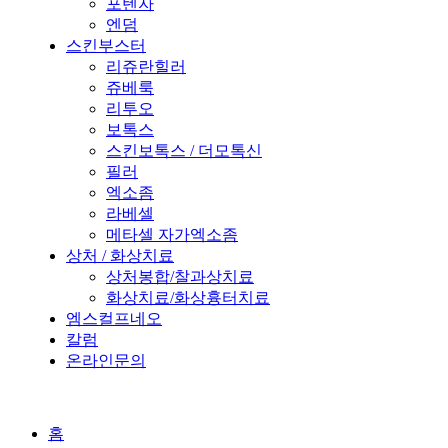
포텐자
엔덤
스킨부스터
리쥬란힐러
쥬베룩
리투오
보톡스
스킨보톡스 / 더모톡신
필러
엑소좀
라베셀
메타셀 자가엑소좀
상처 / 화상치료
상처봉합/찰과상치료
화상치료/화상흉터치료
엠스컬프네오
칼럼
온라인문의
홈