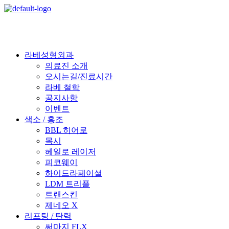
라베성형외과
의료진 소개
오시는길/진료시간
라베 철학
공지사항
이벤트
색소 / 홍조
BBL 히어로
목시
헤일로 레이저
피코웨이
하이드라페이셜
LDM 트리플
트랜스킨
제네오 X
리프팅 / 탄력
써마지 FLX