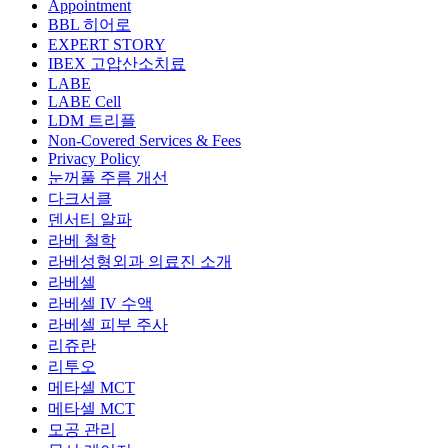
Appointment
BBL 히어로
EXPERT STORY
IBEX 고압산소치료
LABE
LABE Cell
LDM 트리플
Non-Covered Services & Fees
Privacy Policy
눈꺼풀 주름 개선
다크서클
덴서티 알파
라베 철학
라베성형외과 의료진 소개
라베셀
라베셀 IV 수액
라베셀 피부 주사
리쥬란
리투오
메타셀 MCT
메타셀 MCT
모공 관리