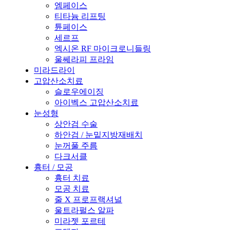
엠페이스
티타늄 리프팅
튠페이스
세르프
엑시온 RF 마이크로니들링
울쎄라피 프라임
미라드라이
고압산소치료
슬로우에이징
아이벡스 고압산소치료
눈성형
상안검 수술
하안검 / 눈밑지방재배치
눈꺼풀 주름
다크서클
흉터 / 모공
흉터 치료
모공 치료
줄 X 프로프랙셔널
울트라펄스 알파
미라젯 포르테