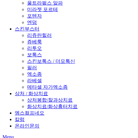
울트라펄스 알파
미라젯 포르테
포텐자
엔덤
스킨부스터
리쥬란힐러
쥬베룩
리투오
보톡스
스킨보톡스 / 더모톡신
필러
엑소좀
라베셀
메타셀 자가엑소좀
상처 / 화상치료
상처봉합/찰과상치료
화상치료/화상흉터치료
엠스컬프네오
칼럼
온라인문의
Menu