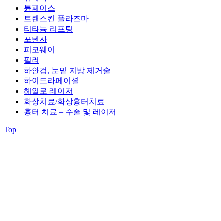
튠페이스
트랜스킨 플라즈마
티타늄 리프팅
포텐자
피코웨이
필러
하안검, 눈밑 지방 제거술
하이드라페이셜
헤일로 레이저
화상치료/화상흉터치료
흉터 치료 – 수술 및 레이저
Top