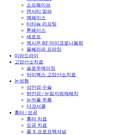
소프웨이브
덴서티 알파
엠페이스
티타늄 리프팅
튠페이스
세르프
엑시온 RF 마이크로니들링
울쎄라피 프라임
미라드라이
고압산소치료
슬로우에이징
아이벡스 고압산소치료
눈성형
상안검 수술
하안검 / 눈밑지방재배치
눈꺼풀 주름
다크서클
흉터 / 모공
흉터 치료
모공 치료
줄 X 프로프랙셔널