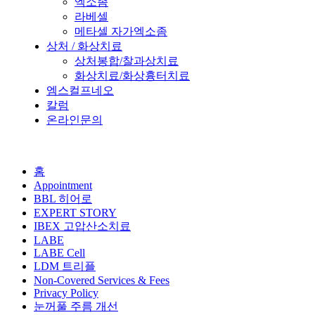
엑소좀
라베셀
메타셀 자가엑소좀
상처 / 화상치료
상처봉합/찰과상치료
화상치료/화상흉터치료
엠스컬프네오
칼럼
온라인문의
홈
Appointment
BBL 히어로
EXPERT STORY
IBEX 고압산소치료
LABE
LABE Cell
LDM 트리플
Non-Covered Services & Fees
Privacy Policy
눈꺼풀 주름 개선