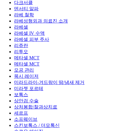
다크서클
덴서티 알파
라베 철학
라베성형외과 의료진 소개
라베셀
라베셀 IV 수액
라베셀 피부 주사
리쥬란
리투오
메타셀 MCT
메타셀 MCT
모공 관리
목시 레이저
미라드라이-겨드랑이 땀/냄새 제거
미라젯 포르테
보톡스
상안검 수술
상처봉합/찰과상치료
세르프
소프웨이브
스킨보톡스 / 더모톡신