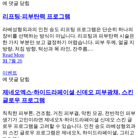
리
에 댓글 닫힘
·
프
냄
리프팅·피부탄력 프로그램
팅
새
·
개
피
라베성형외과의 인천 송도 리프팅 프로그램은 단순히 하나의
선
부
장비를 선택하는 방식이 아닙니다. 리프팅과 피부탄력 시술은
탄
한 가지 부분만 보고 결정하기 어렵습니다. 피부 두께, 얼굴 지
력
방량, 처짐 방향, 턱선과 목 라인, 잔주름,…
프
Read More
로
31
7월 26
그
Categories
이벤트
램
제
에 댓글 닫힘
네
제네오엑스·하이드라페이셜 신데오 피부광채, 스킨
오
엑
글로우 프로그램
스
·
칙칙한 피부톤, 건조함, 거친 피부결, 막힌 모공, 전반적인 피부
하
생기가 고민이라면 제네오X·하이드라페이셜 신데오 스킨 글
이
로우 프로그램을 고려할 수 있습니다. 인천 송도 라베성형외과
드
의 스킨 글로우 프로그램은 제네오X, 하이드라페이셜, 그리고
라