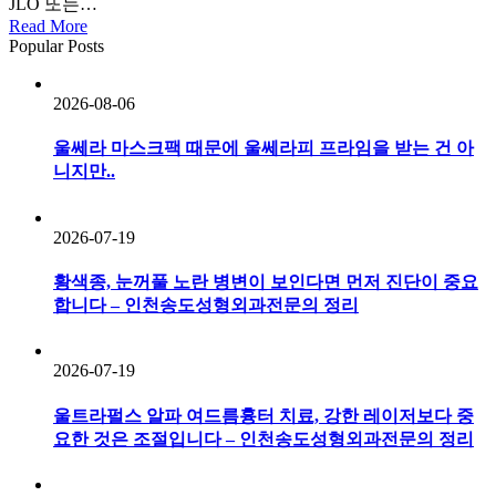
JLO 또는…
페
Read More
이
Popular Posts
셜
신
2026-08-06
데
오
울쎄라 마스크팩 때문에 울쎄라피 프라임을 받는 건 아
피
니지만..
부
광
채,
2026-07-19
스
킨
황색종, 눈꺼풀 노란 병변이 보인다면 먼저 진단이 중요
글
합니다 – 인천송도성형외과전문의 정리
로
우
프
2026-07-19
로
그
울트라펄스 알파 여드름흉터 치료, 강한 레이저보다 중
램
요한 것은 조절입니다 – 인천송도성형외과전문의 정리