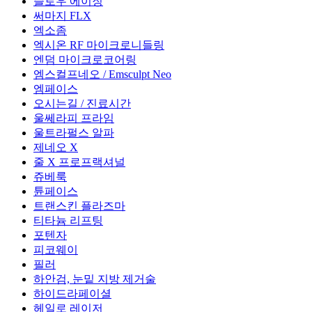
슬로우 에이징
써마지 FLX
엑소좀
엑시온 RF 마이크로니들링
엔덤 마이크로코어링
엠스컬프네오 / Emsculpt Neo
엠페이스
오시는길 / 진료시간
울쎄라피 프라임
울트라펄스 알파
제네오 X
줄 X 프로프랙셔널
쥬베룩
튠페이스
트랜스킨 플라즈마
티타늄 리프팅
포텐자
피코웨이
필러
하안검, 눈밑 지방 제거술
하이드라페이셜
헤일로 레이저