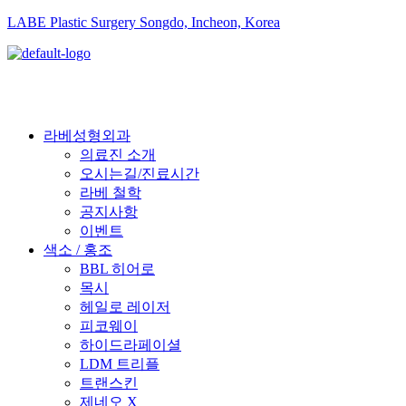
LABE Plastic Surgery Songdo, Incheon, Korea
라베성형외과
의료진 소개
오시는길/진료시간
라베 철학
공지사항
이벤트
색소 / 홍조
BBL 히어로
목시
헤일로 레이저
피코웨이
하이드라페이셜
LDM 트리플
트랜스킨
제네오 X