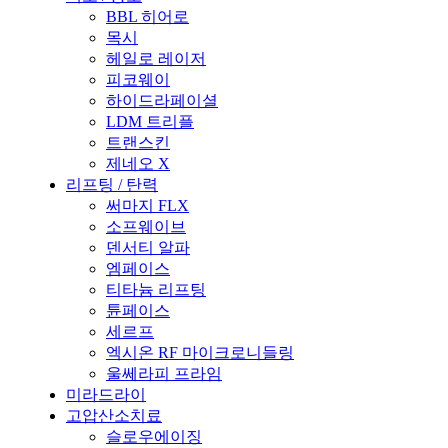
BBL 히어로
목시
헤일로 레이저
피코웨이
하이드라페이셜
LDM 트리플
트랜스킨
제네오 X
리프팅 / 탄력
써마지 FLX
소프웨이브
덴서티 알파
엠페이스
티타늄 리프팅
튠페이스
세르프
엑시온 RF 마이크로니들링
울쎄라피 프라임
미라드라이
고압산소치료
슬로우에이징