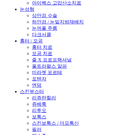
아이벡스 고압산소치료
눈성형
상안검 수술
하안검 / 눈밑지방재배치
눈꺼풀 주름
다크서클
흉터 / 모공
흉터 치료
모공 치료
줄 X 프로프랙셔널
울트라펄스 알파
미라젯 포르테
포텐자
엔덤
스킨부스터
리쥬란힐러
쥬베룩
리투오
보톡스
스킨보톡스 / 더모톡신
필러