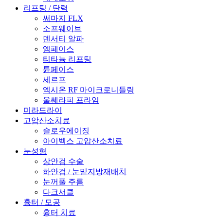
리프팅 / 탄력
써마지 FLX
소프웨이브
덴서티 알파
엠페이스
티타늄 리프팅
튠페이스
세르프
엑시온 RF 마이크로니들링
울쎄라피 프라임
미라드라이
고압산소치료
슬로우에이징
아이벡스 고압산소치료
눈성형
상안검 수술
하안검 / 눈밑지방재배치
눈꺼풀 주름
다크서클
흉터 / 모공
흉터 치료