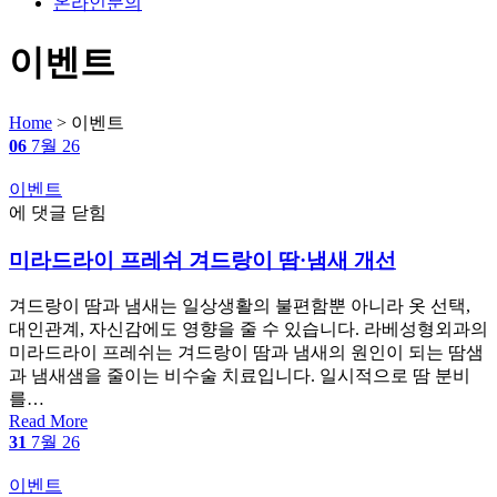
온라인문의
Menu
이벤트
Home
>
이벤트
06
7월 26
Categories
이벤트
미
에 댓글 닫힘
라
미라드라이 프레쉬 겨드랑이 땀·냄새 개선
드
라
이
겨드랑이 땀과 냄새는 일상생활의 불편함뿐 아니라 옷 선택,
프
대인관계, 자신감에도 영향을 줄 수 있습니다. 라베성형외과의
레
미라드라이 프레쉬는 겨드랑이 땀과 냄새의 원인이 되는 땀샘
쉬
과 냄새샘을 줄이는 비수술 치료입니다. 일시적으로 땀 분비
겨
를…
드
Read More
31
7월 26
랑
이
Categories
이벤트
땀