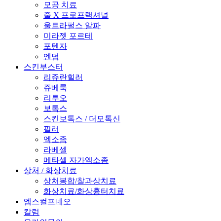
모공 치료
줄 X 프로프랙셔널
울트라펄스 알파
미라젯 포르테
포텐자
엔덤
스킨부스터
리쥬란힐러
쥬베룩
리투오
보톡스
스킨보톡스 / 더모톡신
필러
엑소좀
라베셀
메타셀 자가엑소좀
상처 / 화상치료
상처봉합/찰과상치료
화상치료/화상흉터치료
엠스컬프네오
칼럼