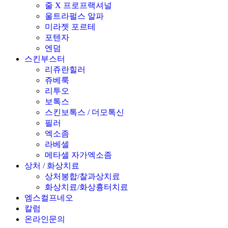
줄 X 프로프랙셔널
울트라펄스 알파
미라젯 포르테
포텐자
엔덤
스킨부스터
리쥬란힐러
쥬베룩
리투오
보톡스
스킨보톡스 / 더모톡신
필러
엑소좀
라베셀
메타셀 자가엑소좀
상처 / 화상치료
상처봉합/찰과상치료
화상치료/화상흉터치료
엠스컬프네오
칼럼
온라인문의