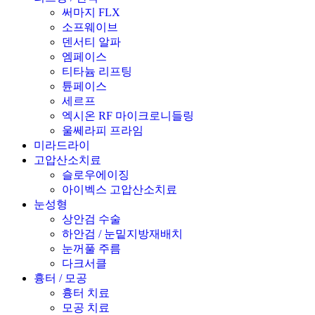
써마지 FLX
소프웨이브
덴서티 알파
엠페이스
티타늄 리프팅
튠페이스
세르프
엑시온 RF 마이크로니들링
울쎄라피 프라임
미라드라이
고압산소치료
슬로우에이징
아이벡스 고압산소치료
눈성형
상안검 수술
하안검 / 눈밑지방재배치
눈꺼풀 주름
다크서클
흉터 / 모공
흉터 치료
모공 치료