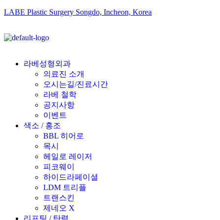
LABE Plastic Surgery Songdo, Incheon, Korea
라베성형외과
의료진 소개
오시는길/진료시간
라베 철학
공지사항
이벤트
색소 / 홍조
BBL 히어로
목시
헤일로 레이저
피코웨이
하이드라페이셜
LDM 트리플
트랜스킨
제네오 X
리프팅 / 탄력