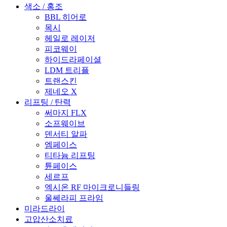
색소 / 홍조
BBL 히어로
목시
헤일로 레이저
피코웨이
하이드라페이셜
LDM 트리플
트랜스킨
제네오 X
리프팅 / 탄력
써마지 FLX
소프웨이브
덴서티 알파
엠페이스
티타늄 리프팅
튠페이스
세르프
엑시온 RF 마이크로니들링
울쎄라피 프라임
미라드라이
고압산소치료