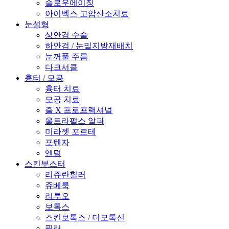
슬로우에이징
아이벡스 고압산소치료
눈성형
상안검 수술
하안검 / 눈밑지방재배치
눈꺼풀 주름
다크서클
흉터 / 모공
흉터 치료
모공 치료
줄 X 프로프랙셔널
울트라펄스 알파
미라젯 포르테
포텐자
엔덤
스킨부스터
리쥬란힐러
쥬베룩
리투오
보톡스
스킨보톡스 / 더모톡신
필러