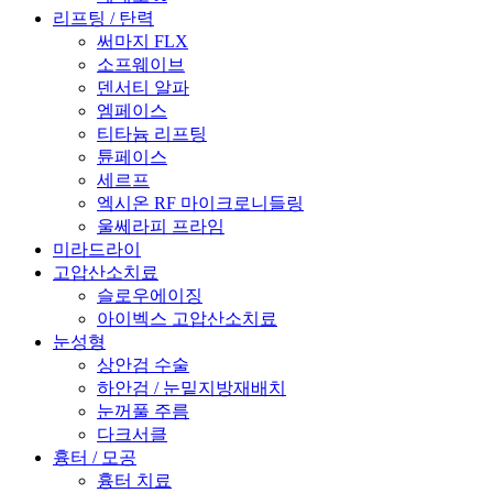
리프팅 / 탄력
써마지 FLX
소프웨이브
덴서티 알파
엠페이스
티타늄 리프팅
튠페이스
세르프
엑시온 RF 마이크로니들링
울쎄라피 프라임
미라드라이
고압산소치료
슬로우에이징
아이벡스 고압산소치료
눈성형
상안검 수술
하안검 / 눈밑지방재배치
눈꺼풀 주름
다크서클
흉터 / 모공
흉터 치료