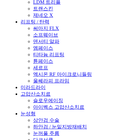
LDM 트리플
트랜스킨
제네오 X
리프팅 / 탄력
써마지 FLX
소프웨이브
덴서티 알파
엠페이스
티타늄 리프팅
튠페이스
세르프
엑시온 RF 마이크로니들링
울쎄라피 프라임
미라드라이
고압산소치료
슬로우에이징
아이벡스 고압산소치료
눈성형
상안검 수술
하안검 / 눈밑지방재배치
눈꺼풀 주름
다크서클