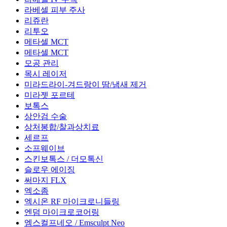
라베셀 피부 주사
리쥬란
리투오
메타셀 MCT
메타셀 MCT
모공 관리
목시 레이저
미라드라이-겨드랑이 땀/냄새 제거
미라젯 포르테
보톡스
상안검 수술
상처봉합/찰과상치료
세르프
소프웨이브
스킨보톡스 / 더모톡신
슬로우 에이징
써마지 FLX
엑소좀
엑시온 RF 마이크로니들링
엔덤 마이크로코어링
엠스컬프네오 / Emsculpt Neo