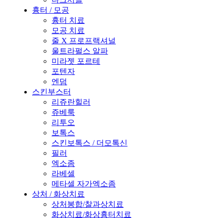
흉터 / 모공
흉터 치료
모공 치료
줄 X 프로프랙셔널
울트라펄스 알파
미라젯 포르테
포텐자
엔덤
스킨부스터
리쥬란힐러
쥬베룩
리투오
보톡스
스킨보톡스 / 더모톡신
필러
엑소좀
라베셀
메타셀 자가엑소좀
상처 / 화상치료
상처봉합/찰과상치료
화상치료/화상흉터치료