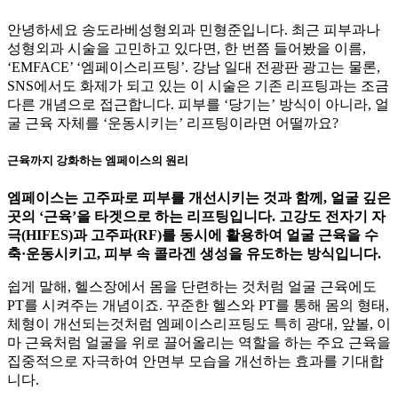
안녕하세요 송도라베성형외과 민형준입니다. 최근 피부과나
성형외과 시술을 고민하고 있다면, 한 번쯤 들어봤을 이름,
‘EMFACE’ ‘엠페이스리프팅’. 강남 일대 전광판 광고는 물론,
SNS에서도 화제가 되고 있는 이 시술은 기존 리프팅과는 조금
다른 개념으로 접근합니다. 피부를 ‘당기는’ 방식이 아니라, 얼
굴 근육 자체를 ‘운동시키는’ 리프팅이라면 어떨까요?
근육까지 강화하는 엠페이스의 원리
엠페이스는 고주파로 피부를 개선시키는 것과 함께, 얼굴 깊은
곳의 ‘근육’을 타겟으로 하는 리프팅입니다. 고강도 전자기 자
극(HIFES)과 고주파(RF)를 동시에 활용하여 얼굴 근육을 수
축·운동시키고, 피부 속 콜라겐 생성을 유도하는 방식입니다.
쉽게 말해, 헬스장에서 몸을 단련하는 것처럼 얼굴 근육에도
PT를 시켜주는 개념이죠. 꾸준한 헬스와 PT를 통해 몸의 형태,
체형이 개선되는것처럼 엠페이스리프팅도 특히 광대, 앞볼, 이
마 근육처럼 얼굴을 위로 끌어올리는 역할을 하는 주요 근육을
집중적으로 자극하여 안면부 모습을 개선하는 효과를 기대합
니다.