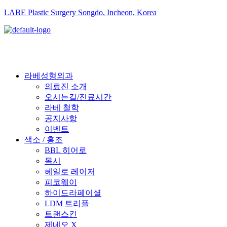
LABE Plastic Surgery Songdo, Incheon, Korea
라베성형외과
의료진 소개
오시는길/진료시간
라베 철학
공지사항
이벤트
색소 / 홍조
BBL 히어로
목시
헤일로 레이저
피코웨이
하이드라페이셜
LDM 트리플
트랜스킨
제네오 X