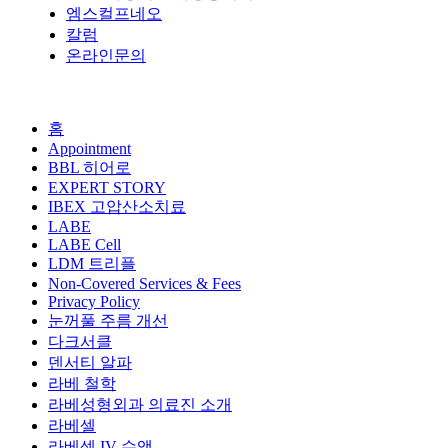
엠스컬프네오
칼럼
온라인문의
홈
Appointment
BBL 히어로
EXPERT STORY
IBEX 고압산소치료
LABE
LABE Cell
LDM 트리플
Non-Covered Services & Fees
Privacy Policy
눈꺼풀 주름 개선
다크서클
덴서티 알파
라베 철학
라베성형외과 의료진 소개
라베셀
라베셀 IV 수액