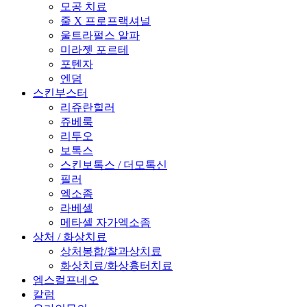
모공 치료
줄 X 프로프랙셔널
울트라펄스 알파
미라젯 포르테
포텐자
엔덤
스킨부스터
리쥬란힐러
쥬베룩
리투오
보톡스
스킨보톡스 / 더모톡신
필러
엑소좀
라베셀
메타셀 자가엑소좀
상처 / 화상치료
상처봉합/찰과상치료
화상치료/화상흉터치료
엠스컬프네오
칼럼