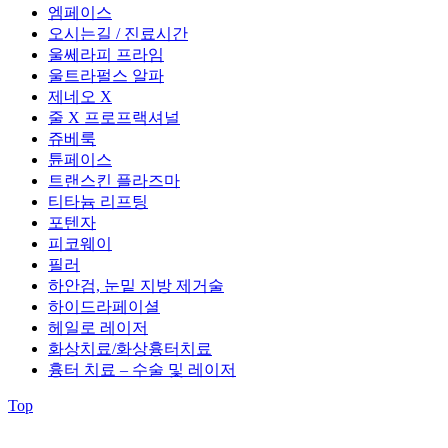
엠페이스
오시는길 / 진료시간
울쎄라피 프라임
울트라펄스 알파
제네오 X
줄 X 프로프랙셔널
쥬베룩
튠페이스
트랜스킨 플라즈마
티타늄 리프팅
포텐자
피코웨이
필러
하안검, 눈밑 지방 제거술
하이드라페이셜
헤일로 레이저
화상치료/화상흉터치료
흉터 치료 – 수술 및 레이저
Top