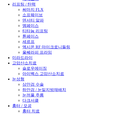
리프팅 / 탄력
써마지 FLX
소프웨이브
덴서티 알파
엠페이스
티타늄 리프팅
튠페이스
세르프
엑시온 RF 마이크로니들링
울쎄라피 프라임
미라드라이
고압산소치료
슬로우에이징
아이벡스 고압산소치료
눈성형
상안검 수술
하안검 / 눈밑지방재배치
눈꺼풀 주름
다크서클
흉터 / 모공
흉터 치료