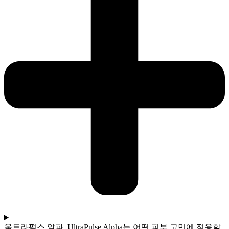
울트라펄스 알파, UltraPulse Alpha는 어떤 피부 고민에 적용할