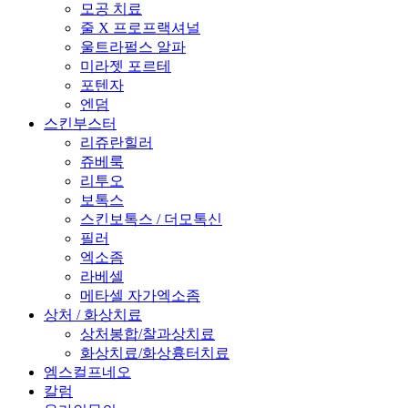
모공 치료
줄 X 프로프랙셔널
울트라펄스 알파
미라젯 포르테
포텐자
엔덤
스킨부스터
리쥬란힐러
쥬베룩
리투오
보톡스
스킨보톡스 / 더모톡신
필러
엑소좀
라베셀
메타셀 자가엑소좀
상처 / 화상치료
상처봉합/찰과상치료
화상치료/화상흉터치료
엠스컬프네오
칼럼