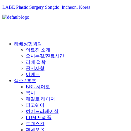
LABE Plastic Surgery Songdo, Incheon, Korea
라베성형외과
의료진 소개
오시는길/진료시간
라베 철학
공지사항
이벤트
색소 / 홍조
BBL 히어로
목시
헤일로 레이저
피코웨이
하이드라페이셜
LDM 트리플
트랜스킨
제네오 X