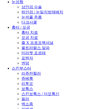
눈성형
상안검 수술
하안검 / 눈밑지방재배치
눈꺼풀 주름
다크서클
흉터 / 모공
흉터 치료
모공 치료
줄 X 프로프랙셔널
울트라펄스 알파
미라젯 포르테
포텐자
엔덤
스킨부스터
리쥬란힐러
쥬베룩
리투오
보톡스
스킨보톡스 / 더모톡신
필러
엑소좀