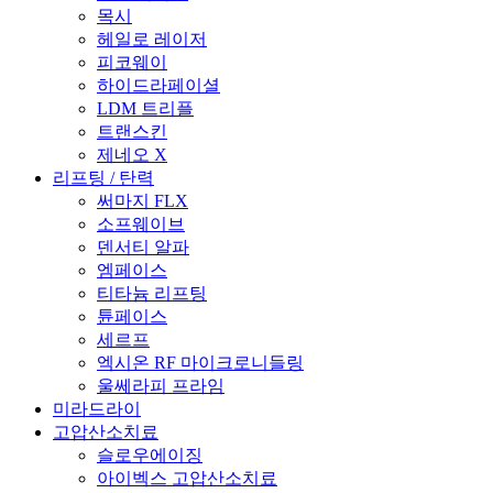
목시
헤일로 레이저
피코웨이
하이드라페이셜
LDM 트리플
트랜스킨
제네오 X
리프팅 / 탄력
써마지 FLX
소프웨이브
덴서티 알파
엠페이스
티타늄 리프팅
튠페이스
세르프
엑시온 RF 마이크로니들링
울쎄라피 프라임
미라드라이
고압산소치료
슬로우에이징
아이벡스 고압산소치료