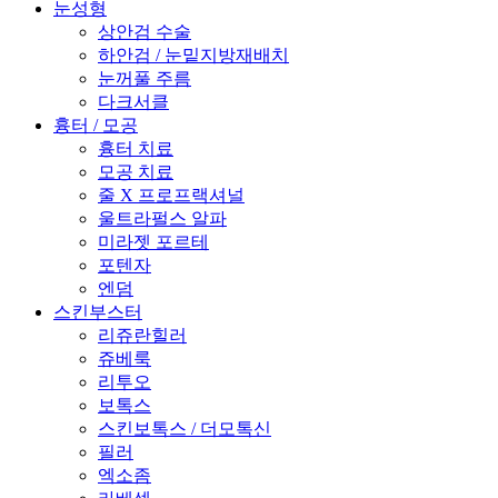
눈성형
상안검 수술
하안검 / 눈밑지방재배치
눈꺼풀 주름
다크서클
흉터 / 모공
흉터 치료
모공 치료
줄 X 프로프랙셔널
울트라펄스 알파
미라젯 포르테
포텐자
엔덤
스킨부스터
리쥬란힐러
쥬베룩
리투오
보톡스
스킨보톡스 / 더모톡신
필러
엑소좀