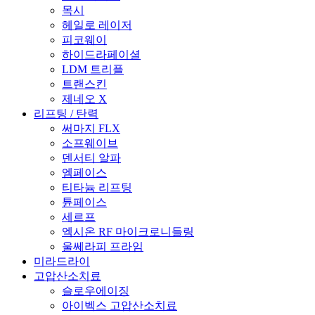
목시
헤일로 레이저
피코웨이
하이드라페이셜
LDM 트리플
트랜스킨
제네오 X
리프팅 / 탄력
써마지 FLX
소프웨이브
덴서티 알파
엠페이스
티타늄 리프팅
튠페이스
세르프
엑시온 RF 마이크로니들링
울쎄라피 프라임
미라드라이
고압산소치료
슬로우에이징
아이벡스 고압산소치료