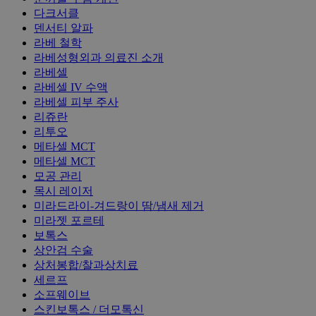
다크서클
덴서티 알파
라베 철학
라베성형외과 의료진 소개
라베셀
라베셀 IV 수액
라베셀 피부 주사
리쥬란
리투오
메타셀 MCT
메타셀 MCT
모공 관리
목시 레이저
미라드라이-겨드랑이 땀/냄새 제거
미라젯 포르테
보톡스
상안검 수술
상처봉합/찰과상치료
세르프
소프웨이브
스킨보톡스 / 더모톡신