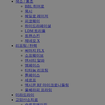
색소 / 홍조
BBL 히어로
목시
헤일로 레이저
피코웨이
하이드라페이셜
LDM 트리플
트랜스킨
제네오 X
리프팅 / 탄력
써마지 FLX
소프웨이브
덴서티 알파
엠페이스
티타늄 리프팅
튠페이스
세르프
엑시온 RF 마이크로니들링
울쎄라피 프라임
미라드라이
고압산소치료
슬로우에이징