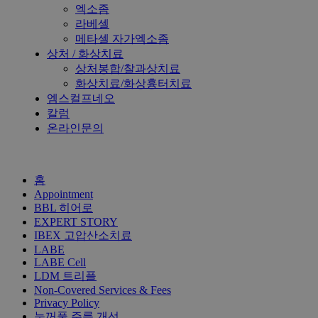
엑소좀
라베셀
메타셀 자가엑소좀
상처 / 화상치료
상처봉합/찰과상치료
화상치료/화상흉터치료
엠스컬프네오
칼럼
온라인문의
홈
Appointment
BBL 히어로
EXPERT STORY
IBEX 고압산소치료
LABE
LABE Cell
LDM 트리플
Non-Covered Services & Fees
Privacy Policy
눈꺼풀 주름 개선