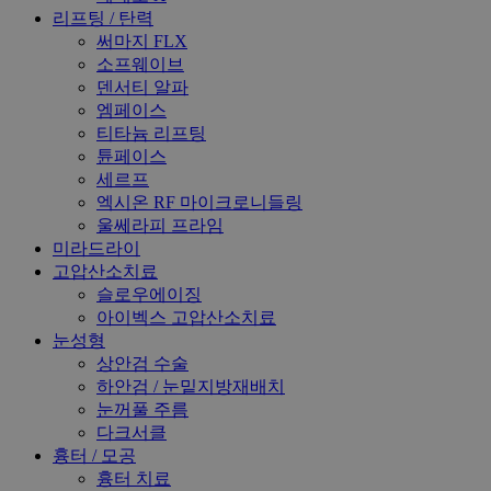
리프팅 / 탄력
써마지 FLX
소프웨이브
덴서티 알파
엠페이스
티타늄 리프팅
튠페이스
세르프
엑시온 RF 마이크로니들링
울쎄라피 프라임
미라드라이
고압산소치료
슬로우에이징
아이벡스 고압산소치료
눈성형
상안검 수술
하안검 / 눈밑지방재배치
눈꺼풀 주름
다크서클
흉터 / 모공
흉터 치료