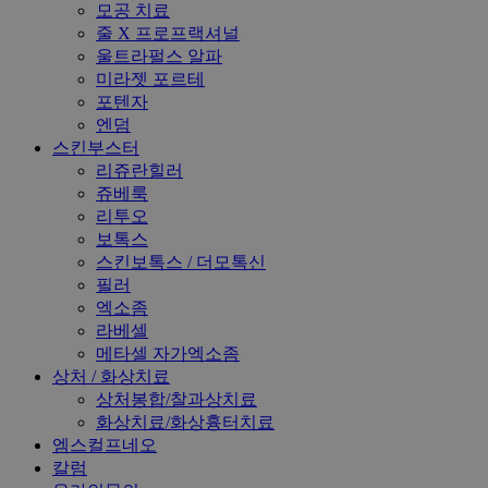
모공 치료
줄 X 프로프랙셔널
울트라펄스 알파
미라젯 포르테
포텐자
엔덤
스킨부스터
리쥬란힐러
쥬베룩
리투오
보톡스
스킨보톡스 / 더모톡신
필러
엑소좀
라베셀
메타셀 자가엑소좀
상처 / 화상치료
상처봉합/찰과상치료
화상치료/화상흉터치료
엠스컬프네오
칼럼