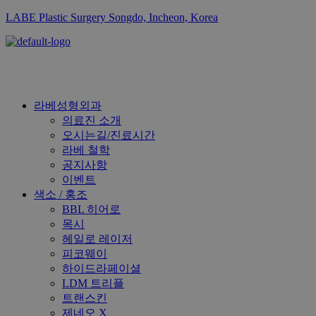
LABE Plastic Surgery Songdo, Incheon, Korea
라베성형외과
의료진 소개
오시는길/진료시간
라베 철학
공지사항
이벤트
색소 / 홍조
BBL 히어로
목시
헤일로 레이저
피코웨이
하이드라페이셜
LDM 트리플
트랜스킨
제네오 X