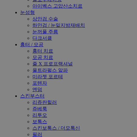
아이벡스 고압산소치료
눈성형
상안검 수술
하안검 / 눈밑지방재배치
눈꺼풀 주름
다크서클
흉터 / 모공
흉터 치료
모공 치료
줄 X 프로프랙셔널
울트라펄스 알파
미라젯 포르테
포텐자
엔덤
스킨부스터
리쥬란힐러
쥬베룩
리투오
보톡스
스킨보톡스 / 더모톡신
필러