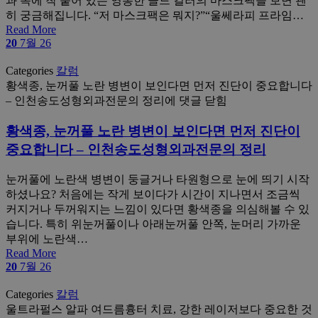
과 목에 착 붙어 있는 영롱한 골드 컬러의 마스크팩을 보면 괜
히 궁금해집니다. “저 마스크팩은 뭐지?”“울쎄라피 프라임…
Read More
20
7월 26
Categories
칼럼
황색종, 눈꺼풀 노란 병변이 보인다면 먼저 진단이 중요합니다
– 인천송도성형외과전문의 정리
에 댓글 닫힘
황색종, 눈꺼풀 노란 병변이 보인다면 먼저 진단이
중요합니다 – 인천송도성형외과전문의 정리
눈꺼풀에 노란색 병변이 둥글거나 타원형으로 눈에 띄기 시작
하셨나요? 처음에는 작게 보이다가 시간이 지나면서 조금씩
커지거나 두꺼워지는 느낌이 있다면 황색종을 의심해볼 수 있
습니다. 특히 위눈꺼풀이나 아래눈꺼풀 안쪽, 눈머리 가까운
부위에 노란색…
Read More
20
7월 26
Categories
칼럼
울트라펄스 알파 여드름흉터 치료, 강한 레이저보다 중요한 것